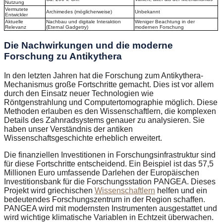
Nutzung
Vermutete
Archimedes (möglicherweise)
Unbekannt
Entwickler
Aktuelle
Nachbau und digitale Interaktion
Weniger Beachtung in der
Relevanz
(Eternal Gadgetry)
modernen Forschung
Die Nachwirkungen und die moderne
Forschung zu Antikythera
In den letzten Jahren hat die Forschung zum Antikythera-
Mechanismus große Fortschritte gemacht. Dies ist vor allem
durch den Einsatz neuer Technologien wie
Röntgenstrahlung und Computertomographie möglich. Diese
Methoden erlauben es den Wissenschaftlern, die komplexen
Details des Zahnradsystems genauer zu analysieren. Sie
haben unser Verständnis der antiken
Wissenschaftsgeschichte erheblich erweitert.
Die finanziellen Investitionen in Forschungsinfrastruktur sind
für diese Fortschritte entscheidend. Ein Beispiel ist das 57,5
Millionen Euro umfassende Darlehen der Europäischen
Investitionsbank für die Forschungsstation PANGEA. Dieses
Projekt wird griechischen
Wissenschaftlern
helfen und ein
bedeutendes Forschungszentrum in der Region schaffen.
PANGEA wird mit modernsten Instrumenten ausgestattet und
wird wichtige klimatische Variablen in Echtzeit überwachen.