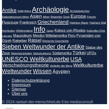
Archäologie
Antike
Antikythera
Archäologisches
Asien
Europa
Nationalmuseum Athen
Athen
Britannien
Dogū
Figuren
Griechenland
Flugzeuge
Frankreich
Hadrians Mauer
Hadrians Wall
Info
Koloss von Rhodos
Hochkultur
Höhlenmalerei
Japan
Kulturelles Erbe
Mausoleum
Mexiko
Mittelamerika
Peru
Pyramiden von
Lascaux
Rätsel
Gizeh
Ratgeber
Römische Geschichte
Sieben Weltwunder der Antike
Statue des
Türkei
Zeus
Südamerika
UFOs
Steinmetzarbeiten
Steinskulpturen
UNESCO Weltkulturerbe
USA
Verschwörungstheorie
Weltkulturerbe
Vorläufer der Maya
Weltwunder
Wissen
Ägypten
Datenschutzerklärung
Impressum
Sitemap
Über uns
© 2024 raetsel-der-menschheit.de II bo mediaconsult