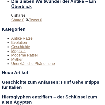
Die Sieben Weltwunder der Antike – Ein
Überblick
0 shares
Share
0
Tweet
0
Kategorien
Antike Rätsel
Evolution
Geschichte
Magazin
Moderne Rätsel
Mythen
Unerklärliche Phänomene
Neue Artikel
Geschichte zum Anfassen: Fünf Geheimtipps
für Italien
Hieroglyphen entziffern – der Schlüssel zum
alten Ägypten