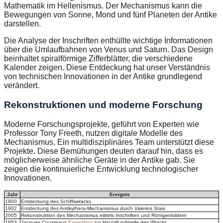
Mathematik im Hellenismus. Der Mechanismus kann die
Bewegungen von Sonne, Mond und fünf Planeten der Antike
darstellen.
Die Analyse der Inschriften enthüllte wichtige Informationen
über die Umlaufbahnen von Venus und Saturn. Das Design
beinhaltet spiralförmige Zifferblätter, die verschiedene
Kalender zeigen. Diese Entdeckung hat unser Verständnis
von technischen Innovationen in der Antike grundlegend
verändert.
Rekonstruktionen und moderne Forschung
Moderne Forschungsprojekte, geführt von Experten wie
Professor Tony Freeth, nutzen digitale Modelle des
Mechanismus. Ein multidisziplinäres Team unterstützt diese
Projekte. Diese Bemühungen deuten darauf hin, dass es
möglicherweise ähnliche Geräte in der Antike gab. Sie
zeigen die kontinuierliche Entwicklung technologischer
Innovationen.
Jahr
Ereignis
1900
Entdeckung des Schiffswracks
1902
Entdeckung des Antikythera-Mechanismus durch Valerios Stais
2005
Rekonstruktion des Mechanismus mittels Inschriften und Röntgenbildern
1953
Jacques Cousteaus
Expedition
zur Hauptfundstelle des Wracks