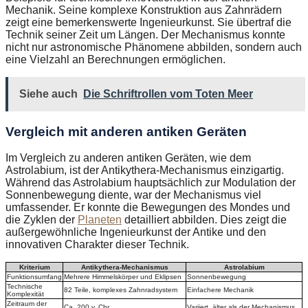
Mechanik. Seine komplexe Konstruktion aus Zahnrädern
zeigt eine bemerkenswerte Ingenieurkunst. Sie übertraf die
Technik seiner Zeit um Längen. Der Mechanismus konnte
nicht nur astronomische Phänomene abbilden, sondern auch
eine Vielzahl an Berechnungen ermöglichen.
Siehe auch
Die Schriftrollen vom Toten Meer
Vergleich mit anderen antiken Geräten
Im Vergleich zu anderen antiken Geräten, wie dem
Astrolabium, ist der Antikythera-Mechanismus einzigartig.
Während das Astrolabium hauptsächlich zur Modulation der
Sonnenbewegung diente, war der Mechanismus viel
umfassender. Er konnte die Bewegungen des Mondes und
die Zyklen der
Planeten
detailliert abbilden. Dies zeigt die
außergewöhnliche Ingenieurkunst der Antike und den
innovativen Charakter dieser Technik.
Kriterium
Antikythera-Mechanismus
Astrolabium
Funktionsumfang
Mehrere Himmelskörper und Eklipsen
Sonnenbewegung
Technische
82 Teile, komplexes Zahnradsystem
Einfachere Mechanik
Komplexität
Zeitraum der
Ca. 200 v. Chr.
Variiert, älter als der Mechanismus