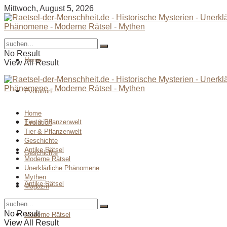
Mittwoch, August 5, 2026
No Result
Home
View All Result
Evolution
Home
Tier & Pflanzenwelt
Evolution
Tier & Pflanzenwelt
Geschichte
Antike Rätsel
Geschichte
Moderne Rätsel
Unerklärliche Phänomene
Mythen
Antike Rätsel
Magazin
No Result
Moderne Rätsel
View All Result