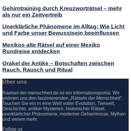
Gehirntraining durch Kreuzworträtsel – mehr
als nur ein Zeitvertreib
Unerklärliche Phänomene im Alltag: Wie Licht
und Farbe unser Bewusstsein beeinflussen
Mexikos alte Rätsel auf einer Mexiko
Rundreise entdecken
Orakel der Antike – Botschaften zwischen
Rauch, Rausch und Ritual
Über uns
Raetsel-der-menschheit.de ist ein Informationsportal. Wir
widmen uns den faszinierenden „Rätseln der Menschheit“.
Tauchen Sie ein in eine Welt voller Evolution, Tierwelt,
Geschichte, antiker Mysterien, historischer Rätsel,
unerklärlicher Phänomene, moderner Geheimnisse, Mythen
und vielem mehr.
Follow us