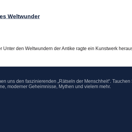
enes Weltwunder
 Unter den Weltwundern der Antike ragte ein Kunstwerk heraus,
men uns den faszinierenden „Rätseln der Menschheit“. Tauchen Si
omene, moderner Geheimnisse, Mythen und vielem mehr.