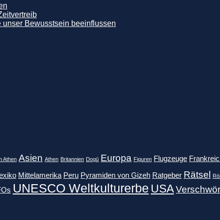
ten
eitvertreib
e unser Bewusstsein beeinflussen
Asien
Europa
Flugzeuge
Frankreic
m Athen
Athen
Britannien
Dogū
Figuren
Rätsel
exiko
Mittelamerika
Peru
Pyramiden von Gizeh
Ratgeber
Rö
UNESCO Weltkulturerbe
USA
Verschwör
FOs