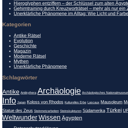
Hieroglyphen entziffern – der Schlüssel zum alten Ägyp
Gehirntraining durch Kreuzworträtsel – mehr als nur ein Z
Unerklärliche Phänomene im Alltag: Wie Licht und Farb
Kategorien
Antike Rätsel
Evolution
Geschichte
Magazin
Moderne Rätsel
Mythen
Unerklärliche Phänomene
Schlagwörter
Archäologie
Antike
Antikythera
Archäologisches Nationalmuseu
Info
Koloss von Rhodos
Mausoleum
M
Japan
Kulturelles Erbe
Lascaux
Türkei
Statue des Zeus
Südamerika
U
Steinmetzarbeiten
Steinskulpturen
Weltwunder
Wissen
Ägypten