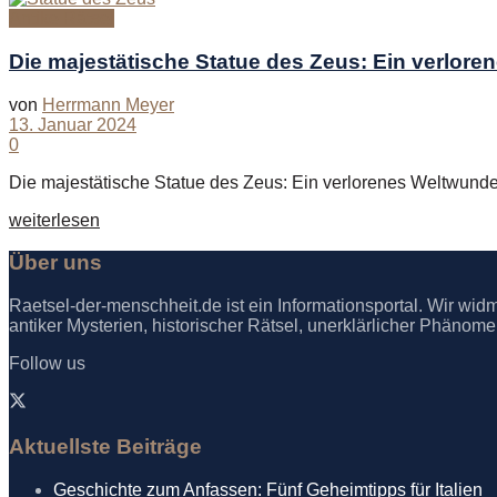
Antike Rätsel
Die majestätische Statue des Zeus: Ein verlor
von
Herrmann Meyer
13. Januar 2024
0
Die majestätische Statue des Zeus: Ein verlorenes Weltwunder
Details
weiterlesen
Über uns
Raetsel-der-menschheit.de ist ein Informationsportal. Wir wid
antiker Mysterien, historischer Rätsel, unerklärlicher Phän
Follow us
Aktuellste Beiträge
Geschichte zum Anfassen: Fünf Geheimtipps für Italien