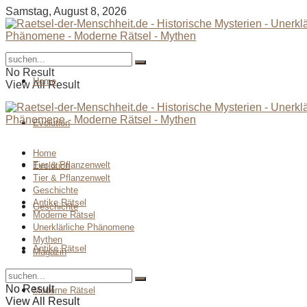
Samstag, August 8, 2026
No Result
Home
View All Result
Evolution
Home
Tier & Pflanzenwelt
Evolution
Tier & Pflanzenwelt
Geschichte
Antike Rätsel
Geschichte
Moderne Rätsel
Unerklärliche Phänomene
Mythen
Antike Rätsel
Magazin
No Result
Moderne Rätsel
View All Result