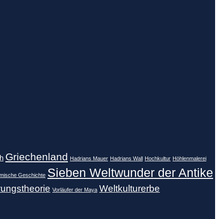
Griechenland
h
Hadrians Mauer
Hadrians Wall
Hochkultur
Höhlenmalerei
Sieben Weltwunder der Antike
mische Geschichte
ungstheorie
Weltkulturerbe
Vorläufer der Maya