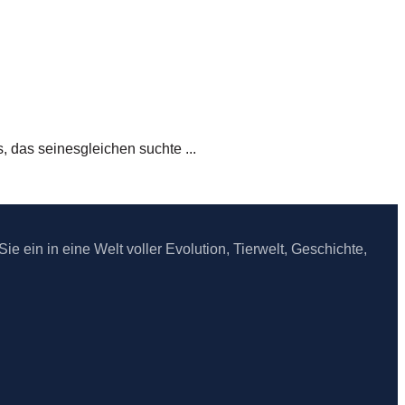
 das seinesgleichen suchte ...
e ein in eine Welt voller Evolution, Tierwelt, Geschichte,