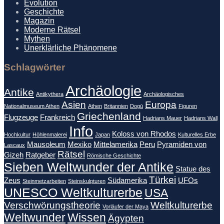
Evolution
Geschichte
Magazin
Moderne Rätsel
Mythen
Unerklärliche Phänomene
Schlagwörter
Archäologie
Antike
Antikythera
Archäologisches
Asien
Europa
Nationalmuseum Athen
Athen
Britannien
Dogū
Figuren
Griechenland
Flugzeuge
Frankreich
Hadrians Mauer
Hadrians Wall
Info
Koloss von Rhodos
Hochkultur
Höhlenmalerei
Japan
Kulturelles Erbe
Mausoleum
Mexiko
Mittelamerika
Peru
Pyramiden von
Lascaux
Rätsel
Gizeh
Ratgeber
Römische Geschichte
Sieben Weltwunder der Antike
Statue des
Türkei
Zeus
Südamerika
UFOs
Steinmetzarbeiten
Steinskulpturen
UNESCO Weltkulturerbe
USA
Verschwörungstheorie
Weltkulturerbe
Vorläufer der Maya
Weltwunder
Wissen
Ägypten