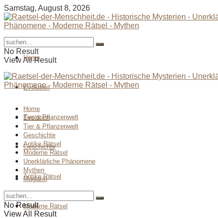
Samstag, August 8, 2026
No Result
Home
View All Result
Evolution
Home
Tier & Pflanzenwelt
Evolution
Tier & Pflanzenwelt
Geschichte
Antike Rätsel
Geschichte
Moderne Rätsel
Unerklärliche Phänomene
Mythen
Antike Rätsel
Magazin
No Result
Moderne Rätsel
View All Result