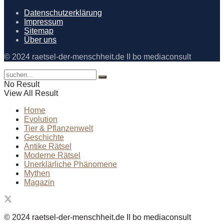
Datenschutzerklärung
Impressum
Sitemap
Über uns
© 2024 raetsel-der-menschheit.de II bo mediaconsult
No Result
View All Result
Home
Evolution
Tier & Pflanzenwelt
Geschichte
Antike Rätsel
Moderne Rätsel
Unerklärliche Phänomene
Mythen
Magazin
© 2024 raetsel-der-menschheit.de II bo mediaconsult