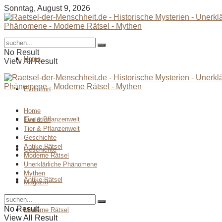
Sonntag, August 9, 2026
No Result
Home
View All Result
Evolution
Home
Tier & Pflanzenwelt
Evolution
Tier & Pflanzenwelt
Geschichte
Antike Rätsel
Geschichte
Moderne Rätsel
Unerklärliche Phänomene
Mythen
Antike Rätsel
Magazin
No Result
Moderne Rätsel
View All Result