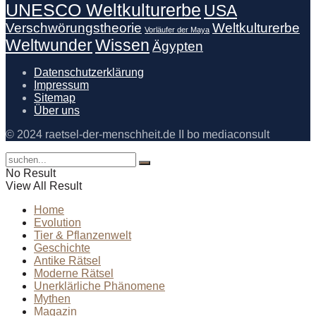
UNESCO Weltkulturerbe
USA
Verschwörungstheorie
Weltkulturerbe
Vorläufer der Maya
Weltwunder
Wissen
Ägypten
Datenschutzerklärung
Impressum
Sitemap
Über uns
© 2024 raetsel-der-menschheit.de II bo mediaconsult
No Result
View All Result
Home
Evolution
Tier & Pflanzenwelt
Geschichte
Antike Rätsel
Moderne Rätsel
Unerklärliche Phänomene
Mythen
Magazin