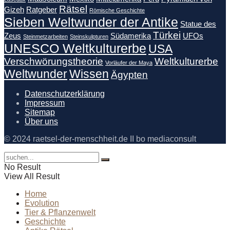
Rätsel
Gizeh
Ratgeber
Römische Geschichte
Sieben Weltwunder der Antike
Statue des
Türkei
Zeus
Südamerika
UFOs
Steinmetzarbeiten
Steinskulpturen
UNESCO Weltkulturerbe
USA
Verschwörungstheorie
Weltkulturerbe
Vorläufer der Maya
Weltwunder
Wissen
Ägypten
Datenschutzerklärung
Impressum
Sitemap
Über uns
© 2024 raetsel-der-menschheit.de II bo mediaconsult
No Result
View All Result
Home
Evolution
Tier & Pflanzenwelt
Geschichte