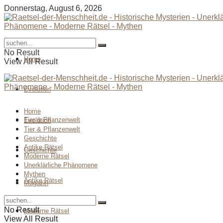
Donnerstag, August 6, 2026
No Result
Home
View All Result
Evolution
Home
Tier & Pflanzenwelt
Evolution
Tier & Pflanzenwelt
Geschichte
Antike Rätsel
Geschichte
Moderne Rätsel
Unerklärliche Phänomene
Mythen
Antike Rätsel
Magazin
No Result
Moderne Rätsel
View All Result