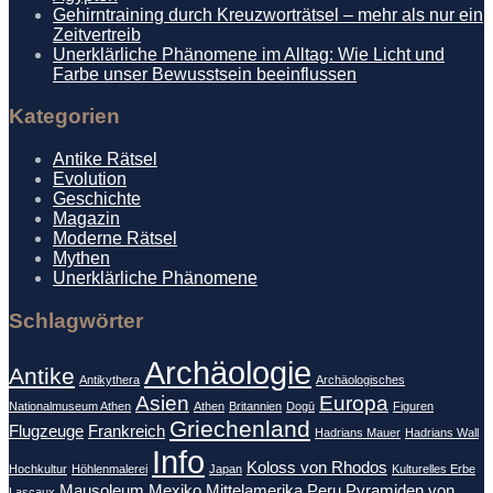
Gehirntraining durch Kreuzworträtsel – mehr als nur ein
Zeitvertreib
Unerklärliche Phänomene im Alltag: Wie Licht und
Farbe unser Bewusstsein beeinflussen
Kategorien
Antike Rätsel
Evolution
Geschichte
Magazin
Moderne Rätsel
Mythen
Unerklärliche Phänomene
Schlagwörter
Archäologie
Antike
Antikythera
Archäologisches
Asien
Europa
Nationalmuseum Athen
Athen
Britannien
Dogū
Figuren
Griechenland
Flugzeuge
Frankreich
Hadrians Mauer
Hadrians Wall
Info
Koloss von Rhodos
Hochkultur
Höhlenmalerei
Japan
Kulturelles Erbe
Mausoleum
Mexiko
Mittelamerika
Peru
Pyramiden von
Lascaux