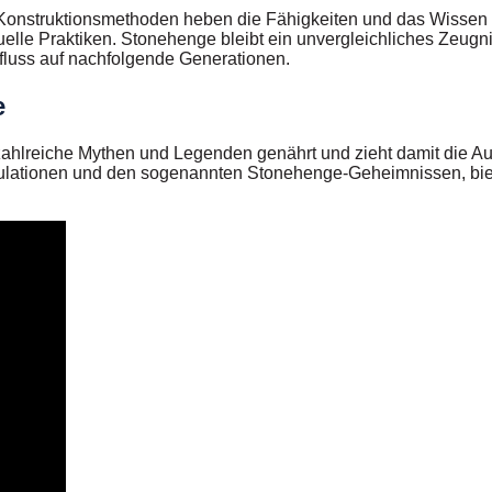
Konstruktionsmethoden heben die Fähigkeiten und das Wissen de
uelle Praktiken. Stonehenge bleibt ein unvergleichliches Zeugnis
influss auf nachfolgende Generationen.
e
zahlreiche Mythen und Legenden genährt und zieht damit die A
ulationen und den sogenannten Stonehenge-Geheimnissen, biete