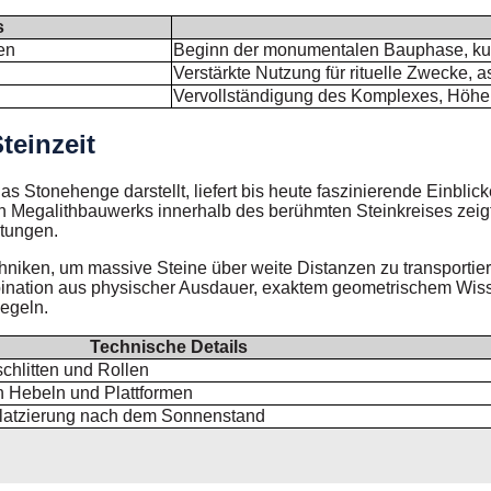
s
en
Beginn der monumentalen Bauphase, kul
Verstärkte Nutzung für rituelle Zwecke, 
Vervollständigung des Komplexes, Höhe
teinzeit
das Stonehenge darstellt, liefert bis heute faszinierende Einbl
nen Megalithbauwerks innerhalb des berühmten Steinkreises zeig
htungen.
echniken, um massive Steine über weite Distanzen zu transportie
nation aus physischer Ausdauer, exaktem geometrischem Wis
iegeln.
Technische Details
hlitten und Rollen
 Hebeln und Plattformen
Platzierung nach dem Sonnenstand