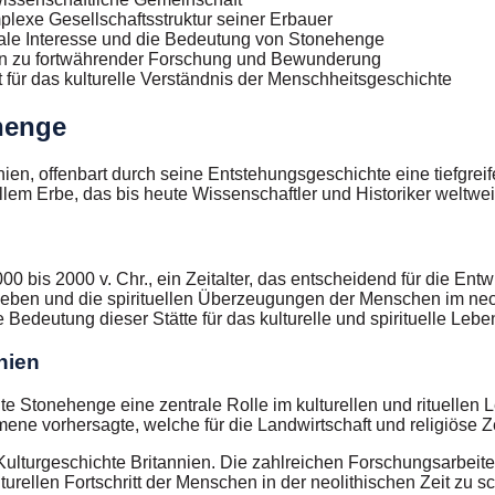
plexe Gesellschaftsstruktur seiner Erbauer
nale Interesse und die Bedeutung von Stonehenge
en zu fortwährender Forschung und Bewunderung
 für das kulturelle Verständnis der Menschheitsgeschichte
henge
en, offenbart durch seine Entstehungsgeschichte eine tiefgreif
em Erbe, das bis heute Wissenschaftler und Historiker weltweit 
0 bis 2000 v. Chr., ein Zeitalter, das entscheidend für die Ent
en und die spirituellen Überzeugungen der Menschen im neolit
edeutung dieser Stätte für das kulturelle und spirituelle Lebe
nien
lte Stonehenge eine zentrale Rolle im kulturellen und rituellen
ene vorhersagte, welche für die Landwirtschaft und religiöse
ulturgeschichte Britannien. Die zahlreichen Forschungsarbeite
urellen Fortschritt der Menschen in der neolithischen Zeit zu sc