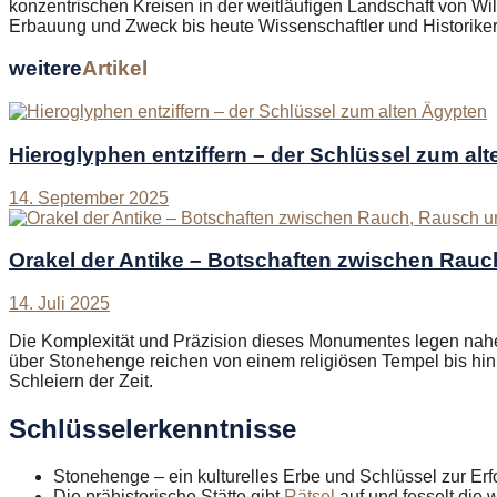
konzentrischen Kreisen in der weitläufigen Landschaft von Wi
Erbauung und Zweck bis heute Wissenschaftler und Historiker
weitere
Artikel
Hieroglyphen entziffern – der Schlüssel zum al
14. September 2025
Orakel der Antike – Botschaften zwischen Rauc
14. Juli 2025
Die Komplexität und Präzision dieses Monumentes legen nahe, d
über Stonehenge reichen von einem religiösen Tempel bis hin
Schleiern der Zeit.
Schlüsselerkenntnisse
Stonehenge – ein kulturelles Erbe und Schlüssel zur Erf
Die prähistorische Stätte gibt
Rätsel
auf und fesselt die 