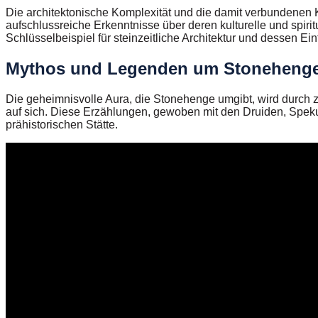
Die architektonische Komplexität und die damit verbundenen 
aufschlussreiche Erkenntnisse über deren kulturelle und spirit
Schlüsselbeispiel für steinzeitliche Architektur und dessen E
Mythos und Legenden um Stoneheng
Die geheimnisvolle Aura, die Stonehenge umgibt, wird durch 
auf sich. Diese Erzählungen, gewoben mit den Druiden, Spek
prähistorischen Stätte.