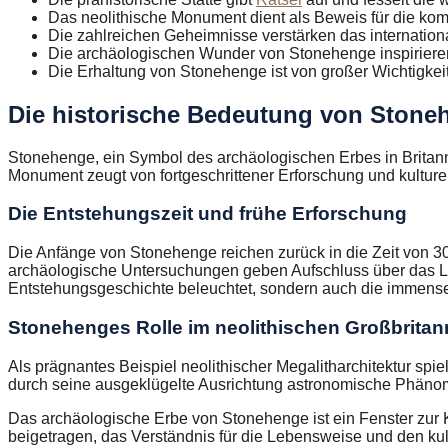
Das neolithische Monument dient als Beweis für die kom
Die zahlreichen Geheimnisse verstärken das internatio
Die archäologischen Wunder von Stonehenge inspirier
Die Erhaltung von Stonehenge ist von großer Wichtigkeit
Die historische Bedeutung von Stone
Stonehenge, ein Symbol des archäologischen Erbes in Britanni
Monument zeugt von fortgeschrittener Erforschung und kulturell
Die Entstehungszeit und frühe Erforschung
Die Anfänge von Stonehenge reichen zurück in die Zeit von 300
archäologische Untersuchungen geben Aufschluss über das Leb
Entstehungsgeschichte beleuchtet, sondern auch die immense B
Stonehenges Rolle im neolithischen Großbritan
Als prägnantes Beispiel neolithischer Megalitharchitektur spie
durch seine ausgeklügelte Ausrichtung astronomische Phänom
Das archäologische Erbe von Stonehenge ist ein Fenster zur K
beigetragen, das Verständnis für die Lebensweise und den kult