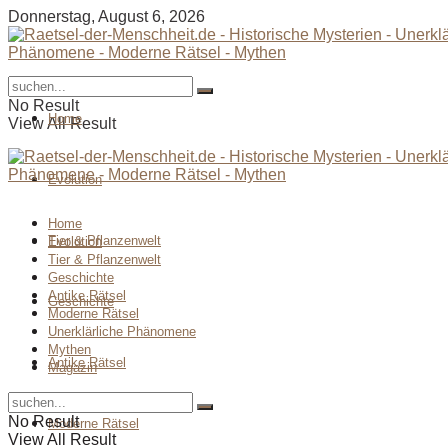
Donnerstag, August 6, 2026
No Result
Home
View All Result
Evolution
Home
Tier & Pflanzenwelt
Evolution
Tier & Pflanzenwelt
Geschichte
Antike Rätsel
Geschichte
Moderne Rätsel
Unerklärliche Phänomene
Mythen
Antike Rätsel
Magazin
No Result
Moderne Rätsel
View All Result