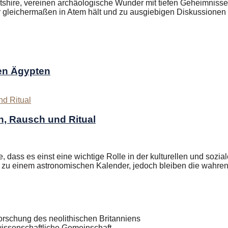
ltshire, vereinen archäologische Wunder mit tiefen Geheimniss
 gleichermaßen in Atem hält und zu ausgiebigen Diskussionen 
ten Ägypten
h, Rausch und Ritual
ass es einst eine wichtige Rolle in der kulturellen und sozial
 zu einem astronomischen Kalender, jedoch bleiben die wahren
orschung des neolithischen Britanniens
wissenschaftliche Gemeinschaft