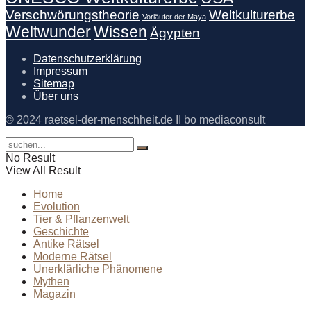
Verschwörungstheorie
Weltkulturerbe
Vorläufer der Maya
Weltwunder
Wissen
Ägypten
Datenschutzerklärung
Impressum
Sitemap
Über uns
© 2024 raetsel-der-menschheit.de II bo mediaconsult
No Result
View All Result
Home
Evolution
Tier & Pflanzenwelt
Geschichte
Antike Rätsel
Moderne Rätsel
Unerklärliche Phänomene
Mythen
Magazin