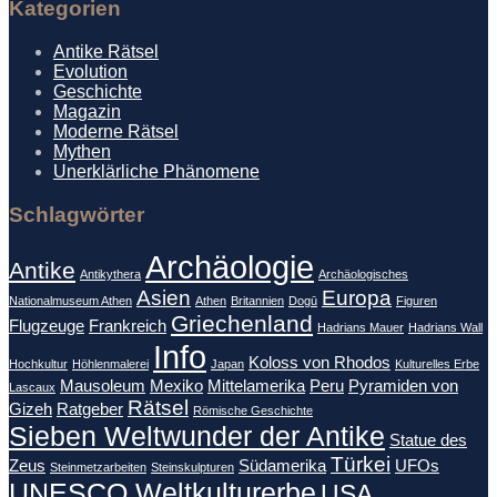
Kategorien
Antike Rätsel
Evolution
Geschichte
Magazin
Moderne Rätsel
Mythen
Unerklärliche Phänomene
Schlagwörter
Archäologie
Antike
Antikythera
Archäologisches
Asien
Europa
Nationalmuseum Athen
Athen
Britannien
Dogū
Figuren
Griechenland
Flugzeuge
Frankreich
Hadrians Mauer
Hadrians Wall
Info
Koloss von Rhodos
Hochkultur
Höhlenmalerei
Japan
Kulturelles Erbe
Mausoleum
Mexiko
Mittelamerika
Peru
Pyramiden von
Lascaux
Rätsel
Gizeh
Ratgeber
Römische Geschichte
Sieben Weltwunder der Antike
Statue des
Türkei
Zeus
Südamerika
UFOs
Steinmetzarbeiten
Steinskulpturen
UNESCO Weltkulturerbe
USA