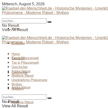
Mittwoch, August 5, 2026
No Result
Home
View All Result
Evolution
Home
Tier & Pflanzenwelt
Evolution
Tier & Pflanzenwelt
Geschichte
Antike Rätsel
Geschichte
Moderne Rätsel
Unerklärliche Phänomene
Mythen
Antike Rätsel
Magazin
No Result
Moderne Rätsel
View All Result