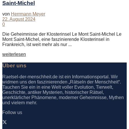
Saint-Michel
von
Herrmann Meyer
22. August 2024
0
Die Geheimnisse der Klosterinsel Le Mont Saint-Michel Le
Mont Saint-Michel, eine faszinierende Klosterinsel in
Frankreich, ist weit mehr als nur ...
Details
weiterlesen
Über uns
Raetsel-der-menschheit.de ist ein Informationsportal. Wir
widmen uns den faszinierenden „Rätseln der Menschheit“.
Tauchen Sie ein in eine Welt voller Evolution, Tierwelt,
Geschichte, antiker Mysterien, historischer Rätsel,
unerklärlicher Phänomene, moderner Geheimnisse, Mythen
und vielem mehr.
Follow us