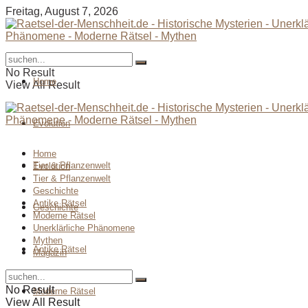
Freitag, August 7, 2026
No Result
Home
View All Result
Evolution
Home
Tier & Pflanzenwelt
Evolution
Tier & Pflanzenwelt
Geschichte
Antike Rätsel
Geschichte
Moderne Rätsel
Unerklärliche Phänomene
Mythen
Antike Rätsel
Magazin
No Result
Moderne Rätsel
View All Result