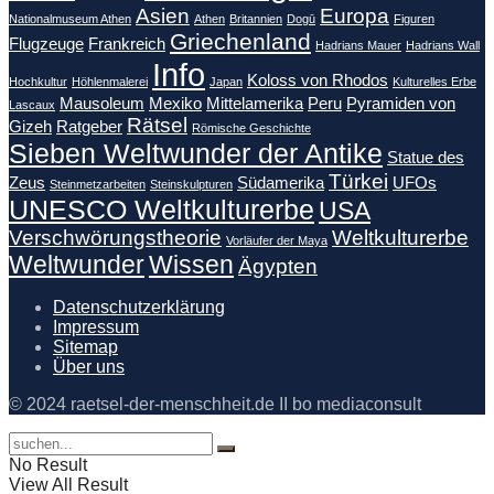
Asien
Europa
Nationalmuseum Athen
Athen
Britannien
Dogū
Figuren
Griechenland
Flugzeuge
Frankreich
Hadrians Mauer
Hadrians Wall
Info
Koloss von Rhodos
Hochkultur
Höhlenmalerei
Japan
Kulturelles Erbe
Mausoleum
Mexiko
Mittelamerika
Peru
Pyramiden von
Lascaux
Rätsel
Gizeh
Ratgeber
Römische Geschichte
Sieben Weltwunder der Antike
Statue des
Türkei
Zeus
Südamerika
UFOs
Steinmetzarbeiten
Steinskulpturen
UNESCO Weltkulturerbe
USA
Verschwörungstheorie
Weltkulturerbe
Vorläufer der Maya
Weltwunder
Wissen
Ägypten
Datenschutzerklärung
Impressum
Sitemap
Über uns
© 2024 raetsel-der-menschheit.de II bo mediaconsult
No Result
View All Result