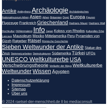
Archäologie
Antike
Antikythera
Archäologisches
Asien
Europa
Nationalmuseum Athen
Athen
Britannien
Dogū
Figuren
Griechenland
Flugzeuge
Frankreich
Hadrians Mauer
Hadrians Wall
Info
Koloss von Rhodos
Hochkultur
Höhlenmalerei
Japan
Kulturelles Erbe
Mausoleum
Mexiko
Mittelamerika
Peru
Pyramiden von
Lascaux
Rätsel
Gizeh
Ratgeber
Römische Geschichte
Sieben Weltwunder der Antike
Statue des
Türkei
Zeus
Südamerika
UFOs
Steinmetzarbeiten
Steinskulpturen
UNESCO Weltkulturerbe
USA
Verschwörungstheorie
Weltkulturerbe
Vorläufer der Maya
Weltwunder
Wissen
Ägypten
Datenschutzerklärung
Impressum
Sitemap
Über uns
© 2024 raetsel-der-menschheit.de II bo mediaconsult