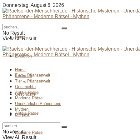
Donnerstag, August 6, 2026
No Result
Home
View All Result
Evolution
Home
Tier & Pflanzenwelt
Evolution
Tier & Pflanzenwelt
Geschichte
Antike Rätsel
Geschichte
Moderne Rätsel
Unerklärliche Phänomene
Mythen
Antike Rätsel
Magazin
No Result
Moderne Rätsel
View All Result