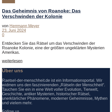
Mythen
Das Geheimnis von Roanoke: Das
Verschwinden der Kolonie
von
Herrmann Meyer
23. Juni 2024
0
Entdecken Sie das Rätsel um das Verschwinden der
Roanoke Kolonie, eine der größten ungeklärten Mysterien
Amerikas.
Details
weiterlesen
Über uns
Raetsel-der-menschheit.de ist ein Informationsportal. Wir
widmen uns den faszinierenden „Rätseln der Menschheit“.
Tauchen Sie ein in eine Welt voller Evolution, Tierwelt,
Geschichte, antiker Mysterien, historischer Rätsel,
unerklärlicher Phänomene, moderner Geheimnisse, Mythen
und vielem mehr.
Follow us