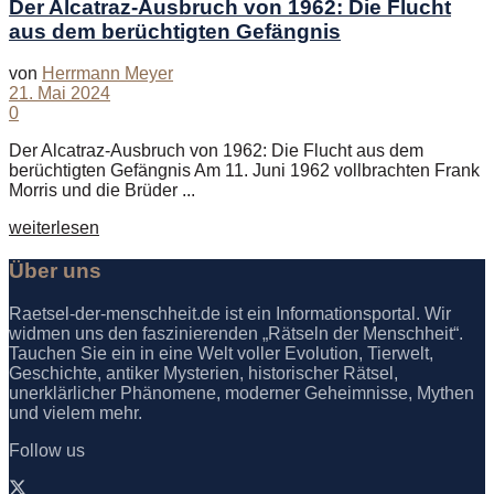
Der Alcatraz-Ausbruch von 1962: Die Flucht
aus dem berüchtigten Gefängnis
von
Herrmann Meyer
21. Mai 2024
0
Der Alcatraz-Ausbruch von 1962: Die Flucht aus dem
berüchtigten Gefängnis Am 11. Juni 1962 vollbrachten Frank
Morris und die Brüder ...
Details
weiterlesen
Über uns
Raetsel-der-menschheit.de ist ein Informationsportal. Wir
widmen uns den faszinierenden „Rätseln der Menschheit“.
Tauchen Sie ein in eine Welt voller Evolution, Tierwelt,
Geschichte, antiker Mysterien, historischer Rätsel,
unerklärlicher Phänomene, moderner Geheimnisse, Mythen
und vielem mehr.
Follow us