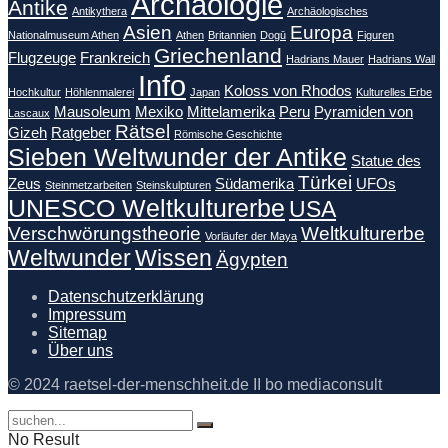
Archäologie
Antike
Antikythera
Archäologisches
Asien
Europa
Nationalmuseum Athen
Athen
Britannien
Dogū
Figuren
Griechenland
Flugzeuge
Frankreich
Hadrians Mauer
Hadrians Wall
Info
Koloss von Rhodos
Hochkultur
Höhlenmalerei
Japan
Kulturelles Erbe
Mausoleum
Mexiko
Mittelamerika
Peru
Pyramiden von
Lascaux
Rätsel
Gizeh
Ratgeber
Römische Geschichte
Sieben Weltwunder der Antike
Statue des
Türkei
Zeus
Südamerika
UFOs
Steinmetzarbeiten
Steinskulpturen
UNESCO Weltkulturerbe
USA
Verschwörungstheorie
Weltkulturerbe
Vorläufer der Maya
Weltwunder
Wissen
Ägypten
Datenschutzerklärung
Impressum
Sitemap
Über uns
© 2024 raetsel-der-menschheit.de II bo mediaconsult
No Result