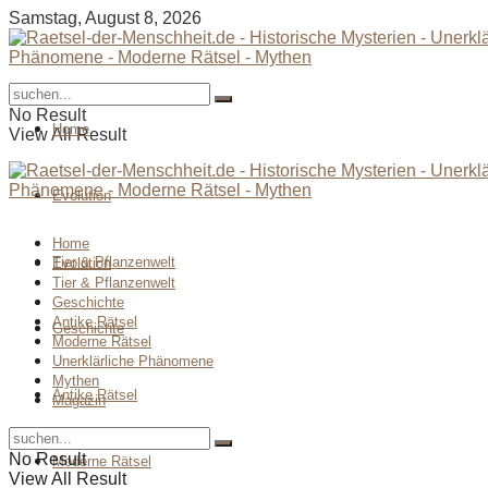
Samstag, August 8, 2026
No Result
Home
View All Result
Evolution
Home
Tier & Pflanzenwelt
Evolution
Tier & Pflanzenwelt
Geschichte
Antike Rätsel
Geschichte
Moderne Rätsel
Unerklärliche Phänomene
Mythen
Antike Rätsel
Magazin
No Result
Moderne Rätsel
View All Result