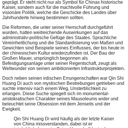
geprägt. Er steht nicht nur als Symbol für Chinas historische
Kaiser, sondern auch für die machtvolle Führung und
visionäre Politik, welche die Geschicke des Landes über
Jahrhunderte hinweg bestimmen sollten.
Die Reformen, die unter seiner Herrschaft durchgeführt
wurden, hatten weitreichende Auswirkungen auf das
administrativ-politische Gefüge des Staates. Sprachliche
Vereinheitlichung und die Standardisierung von Maßen und
Gewichten sind Beispiele seines Einflusses, der bis heute in
der chinesischen Kultur wiederzufinden ist. Der Bau der
Großen Mauer, ursprünglich begonnen als
Befestigungsanlage unter seiner Regentschaft, zeugt als
Weltwunder von seinen ambitionierten Infrastrukturprojekten.
Doch neben seinen irdischen Errungenschaften war Qin Shi
Huang Di auch von mystischen Bestrebungen getrieben und
suchte intensiv nach einem Weg, Unsterblichkeit zu
erlangen. Diese Suche spiegelt sich im monumental-
aristokratischen Charakter seines Mausoleums wider und
beleuchtet seine Obsession mit dem Jenseits und der
Ewigkeit.
Qin Shi Huang Di wird häufig als der letzte Kaiser
von China missverstanden, dabei ist er