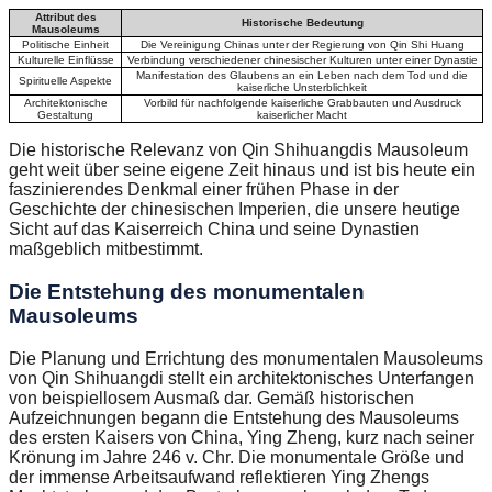
Attribut des
Historische Bedeutung
Mausoleums
Politische Einheit
Die Vereinigung Chinas unter der Regierung von Qin Shi Huang
Kulturelle Einflüsse
Verbindung verschiedener chinesischer Kulturen unter einer Dynastie
Manifestation des Glaubens an ein Leben nach dem Tod und die
Spirituelle Aspekte
kaiserliche Unsterblichkeit
Architektonische
Vorbild für nachfolgende kaiserliche Grabbauten und Ausdruck
Gestaltung
kaiserlicher Macht
Die historische Relevanz von Qin Shihuangdis Mausoleum
geht weit über seine eigene Zeit hinaus und ist bis heute ein
faszinierendes Denkmal einer frühen Phase in der
Geschichte der chinesischen Imperien, die unsere heutige
Sicht auf das Kaiserreich China und seine Dynastien
maßgeblich mitbestimmt.
Die Entstehung des monumentalen
Mausoleums
Die Planung und Errichtung des monumentalen Mausoleums
von Qin Shihuangdi stellt ein architektonisches Unterfangen
von beispiellosem Ausmaß dar. Gemäß historischen
Aufzeichnungen begann die Entstehung des Mausoleums
des ersten Kaisers von China, Ying Zheng, kurz nach seiner
Krönung im Jahre 246 v. Chr. Die monumentale Größe und
der immense Arbeitsaufwand reflektieren Ying Zhengs