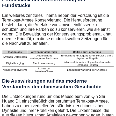
Fundstücke
Ein weiteres zentrales Thema neben der Forschung ist die
Terrakotta-Armee Konservierung. Die Herausforderung
besteht darin, die Artefakte vor Umwelteinflüssen zu
schützen und ihre Farben so zu konservieren, wie sie einst
waren. Die Bewältigung der Konservierungsproblematik hat
oberste Priorität, um diese eindrucksvollen Zeitzeugen für
die Nachwelt zu erhalten.
Technologie
Anwendungsbereich
Beitrag zur Forschung
Untersuchung
Erforschung unzugänglicher Bereiche ohne
Myonen-Detektoren
verborgener Strukturen
physische Eingriffe
Dokumentation des Originalzustands der
Digital Imaging
Farbkonservierung
Terrakotta-Figuren
Schutz vor
Klimakontrollsysteme
Langzeitbewahrung der Artefakte
Umwelteinflüssen
Die Auswirkungen auf das moderne
Verständnis der chinesischen Geschichte
Die Entdeckungen rund um das Mausoleum von Qin Shi
Huang Di, einschließlich der berühmten Terrakotta-Armee,
haben zu einem vertieften Verständnis der chinesischen
Dynastie und ihrer Praktiken geführt. Die Erkenntnisse, die
aus diesen historischen Artefakten gewonnen wurden, bieten