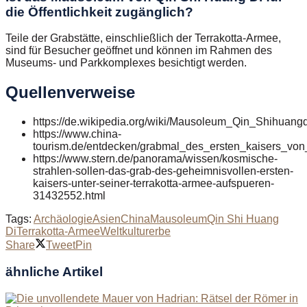
die Öffentlichkeit zugänglich?
Teile der Grabstätte, einschließlich der Terrakotta-Armee,
sind für Besucher geöffnet und können im Rahmen des
Museums- und Parkkomplexes besichtigt werden.
Quellenverweise
https://de.wikipedia.org/wiki/Mausoleum_Qin_Shihuangd
https://www.china-
tourism.de/entdecken/grabmal_des_ersten_kaisers_von
https://www.stern.de/panorama/wissen/kosmische-
strahlen-sollen-das-grab-des-geheimnisvollen-ersten-
kaisers-unter-seiner-terrakotta-armee-aufspueren-
31432552.html
Tags:
Archäologie
Asien
China
Mausoleum
Qin Shi Huang
Di
Terrakotta-Armee
Weltkulturerbe
Share
Tweet
Pin
ähnliche
Artikel