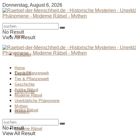
Donnerstag, August 6, 2026
No Result
Home
View All Result
Evolution
Home
Tier & Pflanzenwelt
Evolution
Tier & Pflanzenwelt
Geschichte
Antike Rätsel
Geschichte
Moderne Rätsel
Unerklärliche Phänomene
Mythen
Antike Rätsel
Magazin
No Result
Moderne Rätsel
View All Result