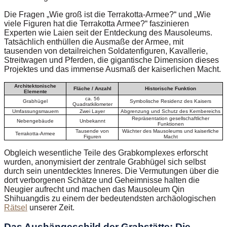
Die Fragen „Wie groß ist die Terrakotta-Armee?“ und „Wie
viele Figuren hat die Terrakotta Armee?“ faszinieren
Experten wie Laien seit der Entdeckung des Mausoleums.
Tatsächlich enthüllen die Ausmaße der Armee, mit
tausenden von detailreichen Soldatenfiguren, Kavallerie,
Streitwagen und Pferden, die gigantische Dimension dieses
Projektes und das immense Ausmaß der kaiserlichen Macht.
Architektonische
Fläche / Anzahl
Historische Funktion
Elemente
ca. 56
Grabhügel
Symbolische Residenz des Kaisers
Quadratkilometer
Umfassungsmauern
Zwei Layer
Abgrenzung und Schutz des Kernbereichs
Repräsentation gesellschaftlicher
Nebengebäude
Unbekannt
Funktionen
Tausende von
Wächter des Mausoleums und kaiserliche
Terrakotta-Armee
Figuren
Macht
Obgleich wesentliche Teile des Grabkomplexes erforscht
wurden, anonymisiert der zentrale Grabhügel sich selbst
durch sein unentdecktes Inneres. Die Vermutungen über die
dort verborgenen Schätze und Geheimnisse halten die
Neugier aufrecht und machen das Mausoleum Qin
Shihuangdis zu einem der bedeutendsten archäologischen
Rätsel
unserer Zeit.
Das Aushängeschild der Grabstätte: Die