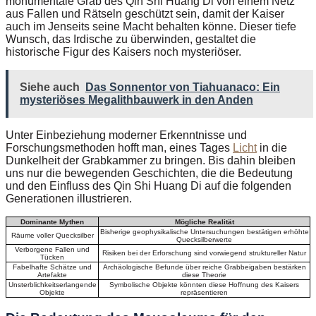
monumentale Grab des Qin Shi Huang Di von einem Netz
aus Fallen und Rätseln geschützt sein, damit der Kaiser
auch im Jenseits seine Macht behalten könne. Dieser tiefe
Wunsch, das Irdische zu überwinden, gestaltet die
historische Figur des Kaisers noch mysteriöser.
Siehe auch
Das Sonnentor von Tiahuanaco: Ein
mysteriöses Megalithbauwerk in den Anden
Unter Einbeziehung moderner Erkenntnisse und
Forschungsmethoden hofft man, eines Tages
Licht
in die
Dunkelheit der Grabkammer zu bringen. Bis dahin bleiben
uns nur die bewegenden Geschichten, die die Bedeutung
und den Einfluss des Qin Shi Huang Di auf die folgenden
Generationen illustrieren.
Dominante Mythen
Mögliche Realität
Bisherige geophysikalische Untersuchungen bestätigen erhöhte
Räume voller Quecksilber
Quecksilberwerte
Verborgene Fallen und
Risiken bei der Erforschung sind vorwiegend struktureller Natur
Tücken
Fabelhafte Schätze und
Archäologische Befunde über reiche Grabbeigaben bestärken
Artefakte
diese Theorie
Unsterblichkeitserlangende
Symbolische Objekte könnten diese Hoffnung des Kaisers
Objekte
repräsentieren