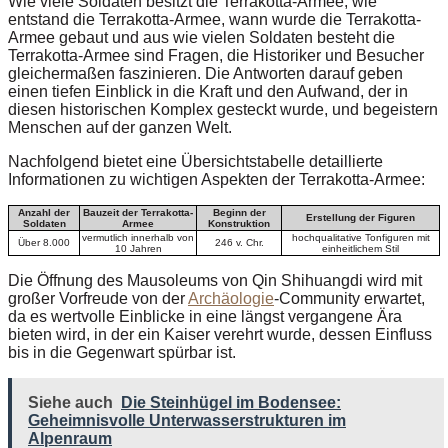
Wie viele Soldaten besitzt die Terrakotta-Armee, wie
entstand die Terrakotta-Armee, wann wurde die Terrakotta-
Armee gebaut und aus wie vielen Soldaten besteht die
Terrakotta-Armee sind Fragen, die Historiker und Besucher
gleichermaßen faszinieren. Die Antworten darauf geben
einen tiefen Einblick in die Kraft und den Aufwand, der in
diesen historischen Komplex gesteckt wurde, und begeistern
Menschen auf der ganzen Welt.
Nachfolgend bietet eine Übersichtstabelle detaillierte
Informationen zu wichtigen Aspekten der Terrakotta-Armee:
Anzahl der
Bauzeit der Terrakotta-
Beginn der
Erstellung der Figuren
Soldaten
Armee
Konstruktion
vermutlich innerhalb von
hochqualitative Tonfiguren mit
Über 8.000
246 v. Chr.
10 Jahren
einheitlichem Stil
Die Öffnung des Mausoleums von Qin Shihuangdi wird mit
großer Vorfreude von der
Archäologie
-Community erwartet,
da es wertvolle Einblicke in eine längst vergangene Ära
bieten wird, in der ein Kaiser verehrt wurde, dessen Einfluss
bis in die Gegenwart spürbar ist.
Siehe auch
Die Steinhügel im Bodensee:
Geheimnisvolle Unterwasserstrukturen im
Alpenraum