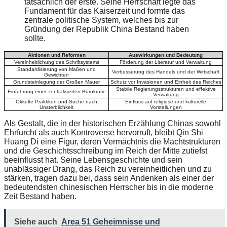
tatsächlich der erste. Seine Herrschaft legte das
Fundament für das Kaiserzeit und formte das
zentrale politische System, welches bis zur
Gründung der Republik China Bestand haben
sollte.
Aktionen und Reformen
Auswirkungen und Bedeutung
Vereinheitlichung des Schriftsystems
Förderung der Literatur und Verwaltung
Standardisierung von Maßen und
Verbesserung des Handels und der Wirtschaft
Gewichten
Grundsteinlegung der Großen Mauer
Schutz vor Invasionen und Einheit des Reiches
Stabile Regierungsstrukturen und effektive
Einführung einer zentralisierten Bürokratie
Verwaltung
Okkulte Praktiken und Suche nach
Einfluss auf religiöse und kulturelle
Unsterblichkeit
Vorstellungen
Als Gestalt, die in der historischen Erzählung Chinas sowohl
Ehrfurcht als auch Kontroverse hervorruft, bleibt Qin Shi
Huang Di eine Figur, deren Vermächtnis die Machtstrukturen
und die Geschichtsschreibung im Reich der Mitte zutiefst
beeinflusst hat. Seine Lebensgeschichte und sein
unablässiger Drang, das Reich zu vereinheitlichen und zu
stärken, tragen dazu bei, dass sein Andenken als einer der
bedeutendsten chinesischen Herrscher bis in die moderne
Zeit Bestand haben.
Siehe auch
Area 51 Geheimnisse und