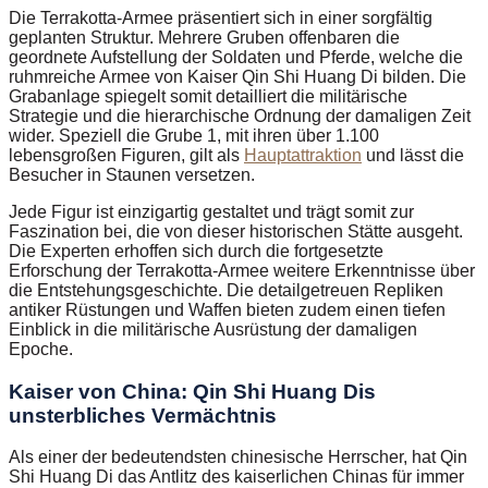
Die Terrakotta-Armee präsentiert sich in einer sorgfältig
geplanten Struktur. Mehrere Gruben offenbaren die
geordnete Aufstellung der Soldaten und Pferde, welche die
ruhmreiche Armee von Kaiser Qin Shi Huang Di bilden. Die
Grabanlage spiegelt somit detailliert die militärische
Strategie und die hierarchische Ordnung der damaligen Zeit
wider. Speziell die Grube 1, mit ihren über 1.100
lebensgroßen Figuren, gilt als
Hauptattraktion
und lässt die
Besucher in Staunen versetzen.
Jede Figur ist einzigartig gestaltet und trägt somit zur
Faszination bei, die von dieser historischen Stätte ausgeht.
Die Experten erhoffen sich durch die fortgesetzte
Erforschung der Terrakotta-Armee weitere Erkenntnisse über
die Entstehungsgeschichte. Die detailgetreuen Repliken
antiker Rüstungen und Waffen bieten zudem einen tiefen
Einblick in die militärische Ausrüstung der damaligen
Epoche.
Kaiser von China: Qin Shi Huang Dis
unsterbliches Vermächtnis
Als einer der bedeutendsten chinesische Herrscher, hat Qin
Shi Huang Di das Antlitz des kaiserlichen Chinas für immer