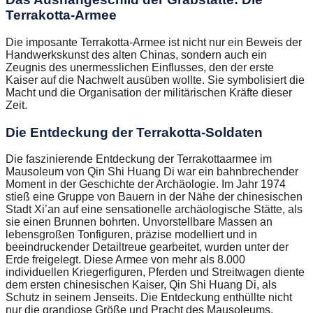
Terrakotta-Armee
Die imposante Terrakotta-Armee ist nicht nur ein Beweis der
Handwerkskunst des alten Chinas, sondern auch ein
Zeugnis des unermesslichen Einflusses, den der erste
Kaiser auf die Nachwelt ausüben wollte. Sie symbolisiert die
Macht und die Organisation der militärischen Kräfte dieser
Zeit.
Die Entdeckung der Terrakotta-Soldaten
Die faszinierende Entdeckung der Terrakottaarmee im
Mausoleum von Qin Shi Huang Di war ein bahnbrechender
Moment in der Geschichte der Archäologie. Im Jahr 1974
stieß eine Gruppe von Bauern in der Nähe der chinesischen
Stadt Xi’an auf eine sensationelle archäologische Stätte, als
sie einen Brunnen bohrten. Unvorstellbare Massen an
lebensgroßen Tonfiguren, präzise modelliert und in
beeindruckender Detailtreue gearbeitet, wurden unter der
Erde freigelegt. Diese Armee von mehr als 8.000
individuellen Kriegerfiguren, Pferden und Streitwagen diente
dem ersten chinesischen Kaiser, Qin Shi Huang Di, als
Schutz in seinem Jenseits. Die Entdeckung enthüllte nicht
nur die grandiose Größe und Pracht des Mausoleums,