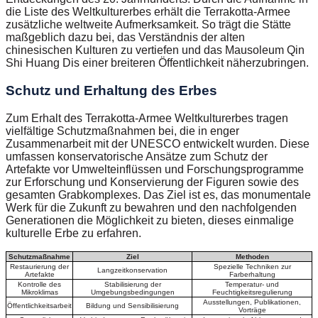
die Liste des Weltkulturerbes erhält die Terrakotta-Armee
zusätzliche weltweite Aufmerksamkeit. So trägt die Stätte
maßgeblich dazu bei, das Verständnis der alten
chinesischen Kulturen zu vertiefen und das Mausoleum Qin
Shi Huang Dis einer breiteren Öffentlichkeit näherzubringen.
Schutz und Erhaltung des Erbes
Zum Erhalt des Terrakotta-Armee Weltkulturerbes tragen
vielfältige Schutzmaßnahmen bei, die in enger
Zusammenarbeit mit der UNESCO entwickelt wurden. Diese
umfassen konservatorische Ansätze zum Schutz der
Artefakte vor Umwelteinflüssen und Forschungsprogramme
zur Erforschung und Konservierung der Figuren sowie des
gesamten Grabkomplexes. Das Ziel ist es, das monumentale
Werk für die Zukunft zu bewahren und den nachfolgenden
Generationen die Möglichkeit zu bieten, dieses einmalige
kulturelle Erbe zu erfahren.
Schutzmaßnahme
Ziel
Methoden
Restaurierung der
Spezielle Techniken zur
Langzeitkonservation
Artefakte
Farberhaltung
Kontrolle des
Stabilisierung der
Temperatur- und
Mikroklimas
Umgebungsbedingungen
Feuchtigkeitsregulierung
Ausstellungen, Publikationen,
Öffentlichkeitsarbeit
Bildung und Sensibilisierung
Vorträge