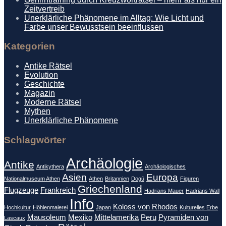
Zeitvertreib
Unerklärliche Phänomene im Alltag: Wie Licht und
Farbe unser Bewusstsein beeinflussen
Kategorien
Antike Rätsel
Evolution
Geschichte
Magazin
Moderne Rätsel
Mythen
Unerklärliche Phänomene
Schlagwörter
Archäologie
Antike
Antikythera
Archäologisches
Asien
Europa
Nationalmuseum Athen
Athen
Britannien
Dogū
Figuren
Griechenland
Flugzeuge
Frankreich
Hadrians Mauer
Hadrians Wall
Info
Koloss von Rhodos
Hochkultur
Höhlenmalerei
Japan
Kulturelles Erbe
Mausoleum
Mexiko
Mittelamerika
Peru
Pyramiden von
Lascaux