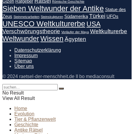
Rätsel
Gizeh
Ratgeber
Römische Geschichte
Sieben Weltwunder der Antike
Statue des
Türkei
Zeus
Südamerika
UFOs
Steinmetzarbeiten
Steinskulpturen
UNESCO Weltkulturerbe
USA
Verschwörungstheorie
Weltkulturerbe
Vorläufer der Maya
Weltwunder
Wissen
Ägypten
Datenschutzerklärung
Impressum
Sitemap
Über uns
© 2024 raetsel-der-menschheit.de II bo mediaconsult
No Result
View All Result
Home
Evolution
Tier & Pflanzenwelt
Geschichte
Antike Rätsel