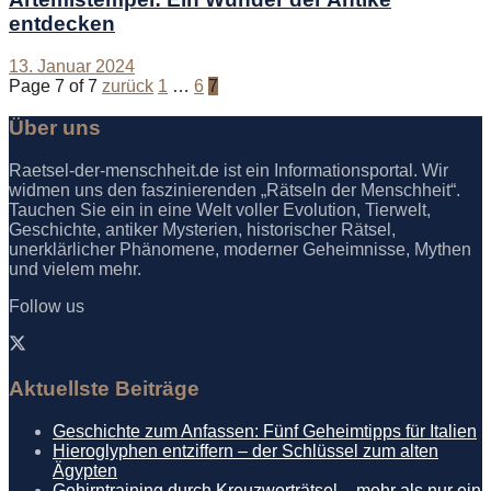
entdecken
13. Januar 2024
Page 7 of 7
zurück
1
…
6
7
Über uns
Raetsel-der-menschheit.de ist ein Informationsportal. Wir
widmen uns den faszinierenden „Rätseln der Menschheit“.
Tauchen Sie ein in eine Welt voller Evolution, Tierwelt,
Geschichte, antiker Mysterien, historischer Rätsel,
unerklärlicher Phänomene, moderner Geheimnisse, Mythen
und vielem mehr.
Follow us
Aktuellste Beiträge
Geschichte zum Anfassen: Fünf Geheimtipps für Italien
Hieroglyphen entziffern – der Schlüssel zum alten
Ägypten
Gehirntraining durch Kreuzworträtsel – mehr als nur ein