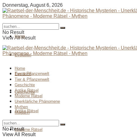
Donnerstag, August 6, 2026
No Result
Home
View All Result
Evolution
Home
Tier & Pflanzenwelt
Evolution
Tier & Pflanzenwelt
Geschichte
Antike Rätsel
Geschichte
Moderne Rätsel
Unerklärliche Phänomene
Mythen
Antike Rätsel
Magazin
No Result
Moderne Rätsel
View All Result