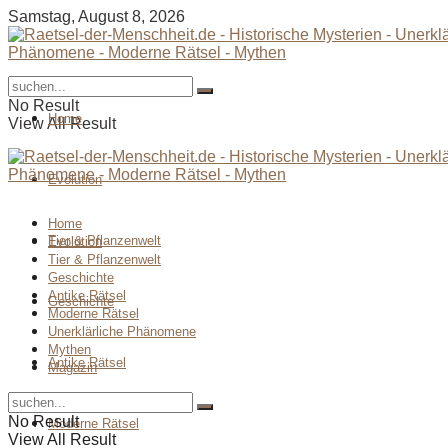
Samstag, August 8, 2026
No Result
Home
View All Result
Evolution
Home
Tier & Pflanzenwelt
Evolution
Tier & Pflanzenwelt
Geschichte
Antike Rätsel
Geschichte
Moderne Rätsel
Unerklärliche Phänomene
Mythen
Antike Rätsel
Magazin
No Result
Moderne Rätsel
View All Result