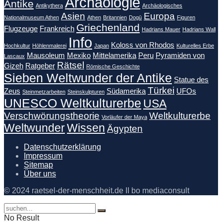
Archäologie
Antike
Antikythera
Archäologisches
Asien
Europa
Nationalmuseum Athen
Athen
Britannien
Dogū
Figuren
Griechenland
Flugzeuge
Frankreich
Hadrians Mauer
Hadrians Wall
Info
Koloss von Rhodos
Hochkultur
Höhlenmalerei
Japan
Kulturelles Erbe
Mausoleum
Mexiko
Mittelamerika
Peru
Pyramiden von
Lascaux
Rätsel
Gizeh
Ratgeber
Römische Geschichte
Sieben Weltwunder der Antike
Statue des
Türkei
Zeus
Südamerika
UFOs
Steinmetzarbeiten
Steinskulpturen
UNESCO Weltkulturerbe
USA
Verschwörungstheorie
Weltkulturerbe
Vorläufer der Maya
Weltwunder
Wissen
Ägypten
Datenschutzerklärung
Impressum
Sitemap
Über uns
© 2024 raetsel-der-menschheit.de II bo mediaconsult
No Result