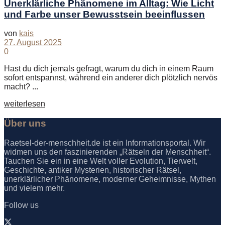
Unerklärliche Phänomene im Alltag: Wie Licht
und Farbe unser Bewusstsein beeinflussen
von
kais
27. August 2025
0
Hast du dich jemals gefragt, warum du dich in einem Raum
sofort entspannst, während ein anderer dich plötzlich nervös
macht? ...
Details
weiterlesen
Über uns
Raetsel-der-menschheit.de ist ein Informationsportal. Wir
widmen uns den faszinierenden „Rätseln der Menschheit“.
Tauchen Sie ein in eine Welt voller Evolution, Tierwelt,
Geschichte, antiker Mysterien, historischer Rätsel,
unerklärlicher Phänomene, moderner Geheimnisse, Mythen
und vielem mehr.
Follow us